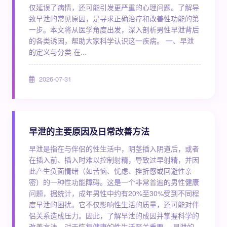
仅延误了病情，还可能引发更严重的心理问题。了解导
致早泄的常见原因，是寻求正确治疗和改善性功能的第
一步。本文将从医学角度出发，深入剖析男性早泄背后
的各类诱因，帮助大家科学认识这一疾病。 一、早泄
的定义与分类 在...
2026-07-31
早泄的主要原因及日常改善方法
早泄是指在与伴侣的性生活中，阴茎插入阴道后，或者
在插入前、插入时难以控制射精，导致过早射精，并因
此产生负面情绪（如苦恼、忧虑、挫折感或回避性亲
密）的一种性功能障碍。这是一个非常普遍的男性健康
问题，据统计，成年男性中约有20%至30%受到不同程
度早泄的困扰。它不仅影响性生活的质量，还可能对伴
侣关系造成压力。因此，了解早泄的成因并掌握科学的
改善方法，对于恢复健康的性生活至关重要。 早泄的