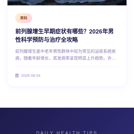
男科
前列腺增生早期症状有哪些？2026年男
性科学预防与治疗全攻略
前列腺增生是中老年男性群体中较为常见的泌尿系统疾
病，随着年龄增长，其发病率呈现明显上升趋势。许多
男性在疾病初期并未引起足够重视，直到症状逐渐加重
才前往就诊，错过了早期干预的良好时机。了解前列腺
2026-08-04
增生的早期表现、掌握科学的预防方法以及熟悉当前主
流的治疗思路，对于维护男性泌尿健康具有重要意义。
本文将围绕前列腺增生早期症状、高危因素、检查手
段、治疗策略、日常管理等方面进行系统阐述，帮助男
性朋友建立全面的健...
DAILY HEALTH TIPS