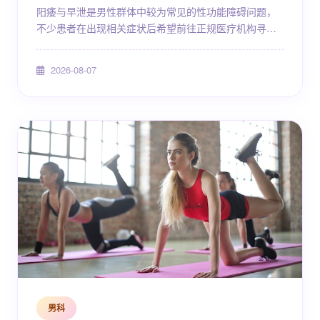
阳痿与早泄是男性群体中较为常见的性功能障碍问题，
不少患者在出现相关症状后希望前往正规医疗机构寻求
专业诊治。上海作为国内医疗资源集中的城市，拥有多
家具备男科或泌尿外科诊疗能力的公立三级医院，能够
2026-08-07
为患者提供规范的专家门诊服务。本文将围绕阳痿早泄
的基本医学知识、上海地区正规医院的就诊选择、2026
年专家门诊费用参考范围以及日常管理建议等方面进行
系统介绍，帮助有需要的读者建立科学认知，合理规划
就医。 阳痿...
男科