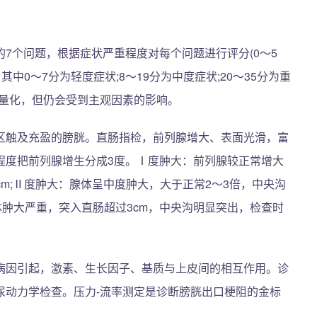
排尿的7个问题，根据症状严重程度对每个问题进行评分(0～5
其中0～7分为轻度症状;8～19分为中度症状;20～35分为重
以量化，但仍会受到主观因素的影响。
区触及充盈的膀胱。直肠指检，前列腺增大、表面光滑，富
程度把前列腺增生分成3度。Ⅰ度肿大：前列腺较正常增大
2cm;Ⅱ度肿大：腺体呈中度肿大，大于正常2～3倍，中央沟
体肿大严重，突入直肠超过3cm，中央沟明显突出，检查时
病因引起，激素、生长因子、基质与上皮间的相互作用。诊
和尿动力学检查。压力-流率测定是诊断膀胱出口梗阻的金标