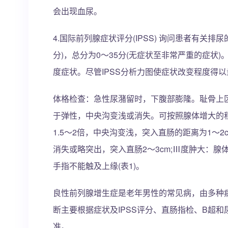
会出现血尿。
4.国际前列腺症状评分(IPSS) 询问患者有关
分)，总分为0～35分(无症状至非常严重的症状)。
度症状。尽管IPSS分析力图使症状改变程度得
体格检查：急性尿潴留时，下腹部膨隆。耻骨上
于弹性，中央沟变浅或消失。可按照腺体增大的
1.5～2倍，中央沟变浅，突入直肠的距离为1～
消失或略突出，突入直肠2～3cm;Ⅲ度肿大：腺
手指不能触及上缘(表1)。
良性前列腺增生症是老年男性的常见病，由多种
断主要根据症状及IPSS评分、直肠指检、B超
准。