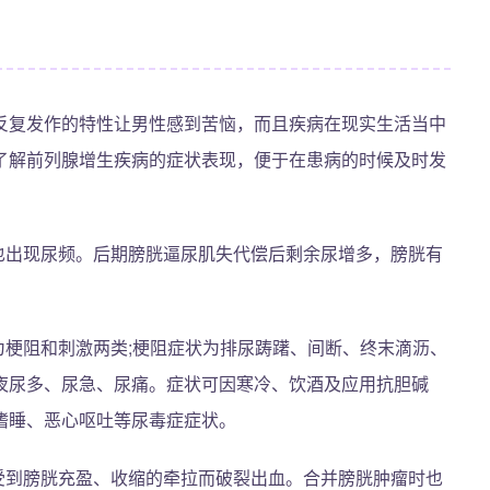
反复发作的特性让男性感到苦恼，而且疾病在现实生活当中
了解前列腺增生疾病的症状表现，便于在患病的时候及时发
也出现尿频。后期膀胱逼尿肌失代偿后剩余尿增多，膀胱有
为梗阻和刺激两类;梗阻症状为排尿踌躇、间断、终末滴沥、
夜尿多、尿急、尿痛。症状可因寒冷、饮酒及应用抗胆碱
嗜睡、恶心呕吐等尿毒症症状。
受到膀胱充盈、收缩的牵拉而破裂出血。合并膀胱肿瘤时也