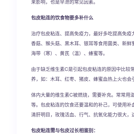
来影响，也是早泄的常见因素。
包皮粘连的饮食物要多补什么
治疗包皮粘连、提高免疫力，最好多吃提高免疫
香菇、猴头菇、黑木耳、银耳等食用菌类、新鲜
海带（寒）、黄芪（温）、蜂蜜等。
由于缺乏维生素C是引起包皮粘连的原因中比较
养，如：木耳、红枣、猪皮、蜂蜜血热上火也会
体内大量的维生素C被燃烧，需要补充。常常用
等。包皮粘连的饮食还要温和的补己，可使用补
清肝明目，玫瑰活血、行气、抗氧化能力很大，
包皮粘连需与包皮过长相鉴别：