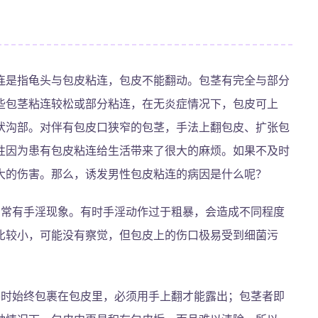
连是指龟头与包皮粘连，包皮不能翻动。包茎有完全与部分
些包茎粘连较松或部分粘连，在无炎症情况下，包皮可上
状沟部。对伴有包皮口狭窄的包茎，手法上翻包皮、扩张包
性因为患有包皮粘连给生活带来了很大的麻烦。如果不及时
大的伤害。那么，诱发男性包皮粘连的病因是什么呢？
，常有手淫现象。有时手淫动作过于粗暴，会造成不同程度
比较小，可能没有察觉，但包皮上的伤口极易受到细菌污
平时始终包裹在包皮里，必须用手上翻才能露出；包茎者即