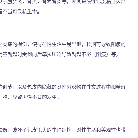
见于膀胱炎，肾炎，肾盂肾炎等，尤其是慢性包皮粘连久治
理不当可危机生命。
之炎症的损伤，使得在性生活中易早泄，长期可导致阳痿的
阴茎勃起时受到向后牵拉压迫导致勃起不坚（阳痿）等。
的调节，以及包皮内隐藏的炎性分泌物在性交过程中和精液
细胞，导致男性不育的发生。
损伤，破坏了包皮龟头的生理结构，对性生活和美观性也带