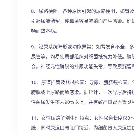
8、尿路梗阻：各种原因引起的尿路梗阻，如肾
引起尿液潴留，使细菌容易繁殖而产生感染。妊
畅而致本病。
9、泌尿系统畸形或功能异常：如肾发育不全、
尿管等，均易使局部组织对细菌抵抗力降低。膀
会。神经元性膀胱的排尿功能失常，导致尿潴留
10、尿道插管及器械检查：导尿、膀胱镜检查
膀胱或上尿路而致感染。据统计，一次导尿后持续
性菌尿发生率为90%以上，并有致严重肾盂肾炎
11、女性尿路解剖生理特点：女性尿道长度仅3
胱，同时尿道口与肛门接近，为细菌侵入尿道提