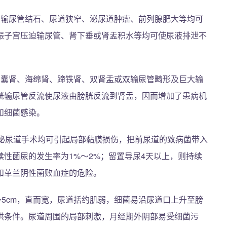
及输尿管结石、尿道狭窄、泌尿道肿瘤、前列腺肥大等均可
娠子宫压迫输尿管、肾下垂或肾盂积水等均可使尿液排泄不
多囊肾、海绵肾、蹄铁肾、双肾盂或双输尿管畸形及巨大输
胱输尿管反流使尿液由膀胱反流到肾盂，因而增加了患病机
和细菌感染。
、泌尿道手术均可引起局部黏膜损伤，把前尿道的致病菌带入
性菌尿的发生率为1%～2%；留置导尿4天以上，则持续
和革兰阴性菌败血症的危险。
～5cm，直而宽，尿道括约肌弱，细菌易沿尿道口上升至膀
供条件。尿道周围的局部刺激，月经期外阴部易受细菌污