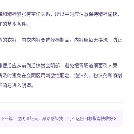
降和精神紧张有密切关系，所以平时应注意保持精神愉快，
作的基本条件。
紧的衣裤，内衣内裤要选择棉制品。内裤应每天换洗，防止
排便后应从前到后擦拭会阴部，避免把胃肠道细菌引人尿
清洗时避免在会阴区用刺激性肥皂、泡沫剂、粉沫剂和喷剂
细菌易进入阴道。
下一篇：昆明湿热天，尿路感染找上门？这份自救指南快收好