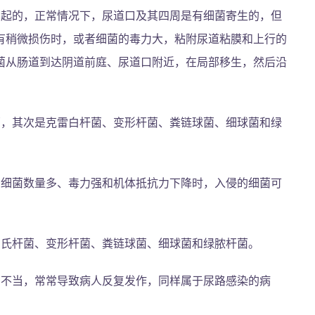
引起的，正常情况下，尿道口及其四周是有细菌寄生的，但
有稍微损伤时，或者细菌的毒力大，粘附尿道粘膜和上行的
菌从肠道到达阴道前庭、尿道口附近，在局部移生，然后沿
菌，其次是克雷白杆菌、变形杆菌、粪链球菌、细球菌和绿
在细菌数量多、毒力强和机体抵抗力下降时，入侵的细菌可
白氏杆菌、变形杆菌、粪链球菌、细球菌和绿脓杆菌。
药不当，常常导致病人反复发作，同样属于尿路感染的病